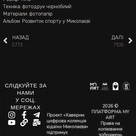
Техніка:
фотодрук чорнобілий
Матеріали:
фотопапір
Альбом:
Розвиток спорту у Миколаєві
НАЗАД
ДАЛІ
5773
7105
СЛІДКУЙТЕ ЗА
НАМИ
У СОЦ.
2026 ©
МЕРЕЖАХ
ПЛАТФОРМА MY
Проєкт «Хаверим:
ART
цифрова колекція
Права на
юдаїки Миколаєва»
копіювання
підтримує
зображень