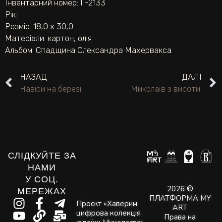
Інвентарний номер: Г-2133
Рік:
Розмір: 18,0 х 30,0
Матеріали:
картон
,
олія
Альбом:
Спадщина Олександра Махервакса
НАЗАД
ДАЛІ
Навіси на березі
Миколаїв з висоти.
СЛІДКУЙТЕ ЗА
НАМИ
У СОЦ.
2026 ©
МЕРЕЖАХ
ПЛАТФОРМА MY
Проєкт «Хаверим:
ART
цифрова колекція
Права на