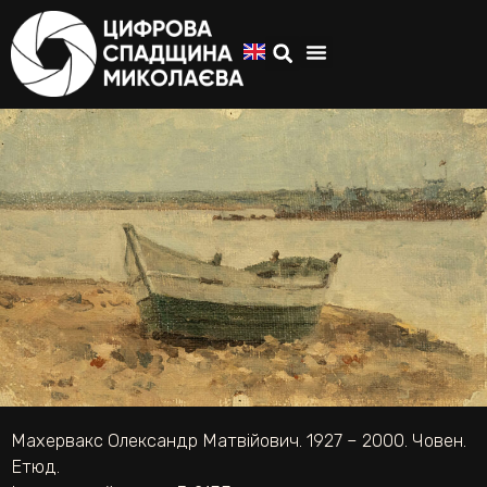
Махервакс Олександр Матвійович. 1927 – 2000. Човен.
Етюд.