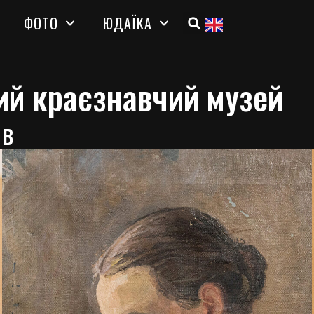
ФОТО
ЮДАЇКА
ий краєзнавчий музей
ів