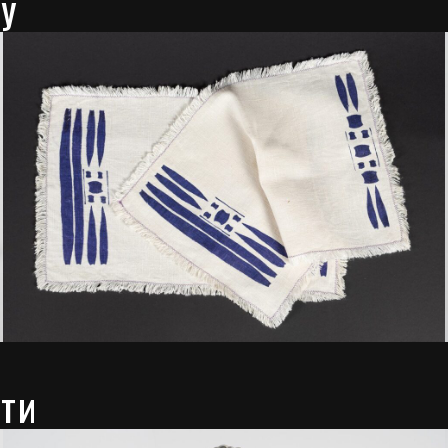
ту
ети