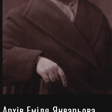
Архів Еміля Январьова