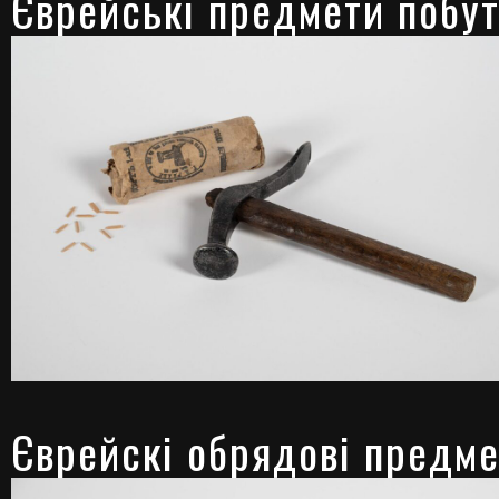
Єврейські предмети побу
Єврейскі обрядові предм