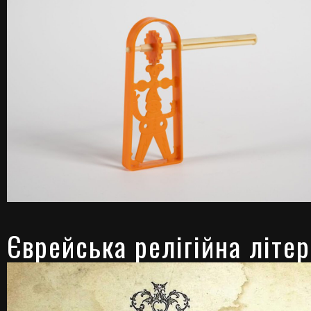
Єврейська релігійна літе