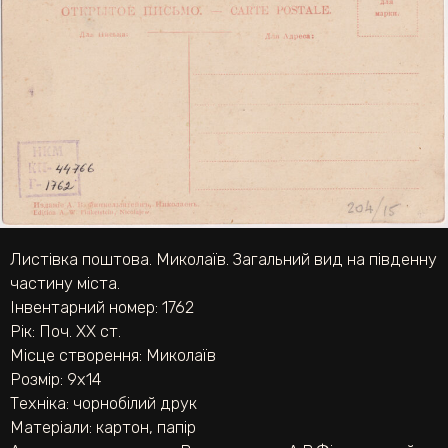
Листівка поштова. Миколаїв. Загальний вид на південну
частину міста.
Інвентарний номер: 1762
Рік: Поч. ХХ ст.
Місце створення: Миколаїв
Розмір: 9х14
Техніка:
чорнобілий друк
Матеріали:
картон
,
папір