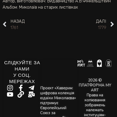
Автор, виготовлювач:
Видавництво А.В.Фінкельштейн
Альбом:
Миколаїв на старих листівках
НАЗАД
ДАЛІ
1761
1779
СЛІДКУЙТЕ ЗА
НАМИ
У СОЦ.
2026 ©
МЕРЕЖАХ
ПЛАТФОРМА MY
Проєкт «Хаверим:
ART
цифрова колекція
Права на
юдаїки Миколаєва»
копіювання
підтримує
зображень
Європейський
належать
Союз за
інституціям-