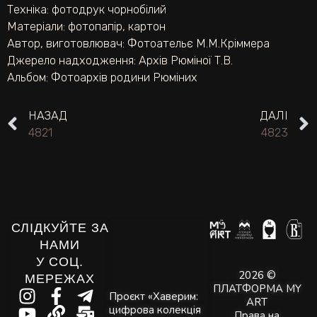
Техніка:
фотодрук чорнобілий
Матеріали:
фотопапір
,
картон
Автор, виготовлювач:
Фотоательє М.М.Кріммера
Джерело надходження:
Архів Рюміної Т.В.
Альбом:
Фотоархів родини Рюміних
НАЗАД
ДАЛІ
4821
4823
СЛІДКУЙТЕ ЗА
НАМИ
У СОЦ.
2026 ©
МЕРЕЖАХ
ПЛАТФОРМА MY
Проєкт «Хаверим:
ART
цифрова колекція
Права на