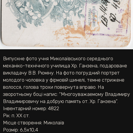
Випускне фото учня Миколаївського середнього
механіко-технічного училища Хр. Ганзена, подароване
викладачу В.В. Рюміну. На фото погрудний портрет
молодого чоловіка у фірмовій шинелі, темне стрижене
волосся, голова трохи повернута вправо. На
зворотньому боці напис: “Многоуважаемому Владимиру
Владимировичу на добрую память от. Хр. Ганзена”.
Інвентарний номер: 4822
Рік: п. ХХ ст.
Місце створення: Миколаїв
Розмір: 6,5х10,4