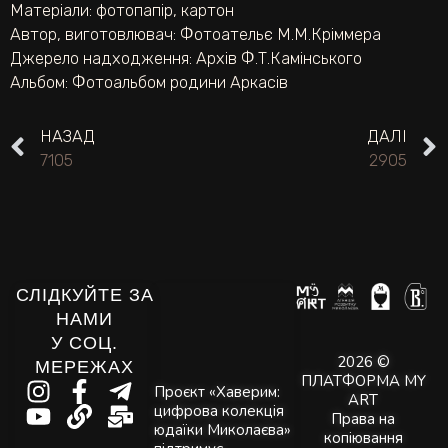
Матеріали:
фотопапір
,
картон
Автор, виготовлювач:
Фотоательє М.М.Кріммера
Джерело надходження:
Архів Ф.Т.Камінського
Альбом:
Фотоальбом родини Аркасів
НАЗАД
ДАЛІ
7105
2905
СЛІДКУЙТЕ ЗА
НАМИ
У СОЦ.
2026 ©
МЕРЕЖАХ
ПЛАТФОРМА MY
Проєкт «Хаверим:
ART
цифрова колекція
Права на
юдаїки Миколаєва»
копіювання