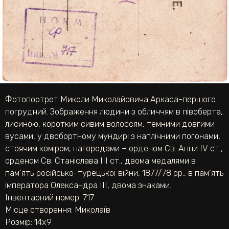
Фотопортрет Миколи Миколайовича Аркаса-першого
погрудний. Зображення людини з обличчям в півоберта,
лисиною, коротким сивим волоссям, темними довгими
вусами, у двобортному мундирі з наплічними погонами,
стоячим коміром, нагородами – орденом Св. Анни IV ст.,
орденом Св. Станіслава ІІІ ст., двома медалями в
пам’ять російсько-турецької війни, 1877/78 рр., в пам’ять
імператора Олександра ІІІ, двома знаками.
Інвентарний номер: 717
Місце створення: Миколаїв
Розмір: 14х9