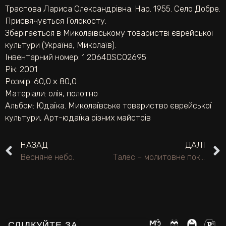
Траспова Лариса Олександрівна. Нар. 1955. Село Добре.
Присвячується Голокосту.
Зберігається в Миколаївському товаристві єврейської
культури (Україна, Миколаїв).
Інвентарний номер: 1 2064DSC02695
Рік: 2001
Розмір: 60,0 х 80,0
Матеріали:
олія
,
полотно
Альбом:
Юдаїка. Миколаївське товариство єврейської
культури
,
Арт-юдаїка різних майстрів
НАЗАД
ДАЛІ
Весняне небо.
Талес – молитовне покривало.
СЛІДКУЙТЕ ЗА