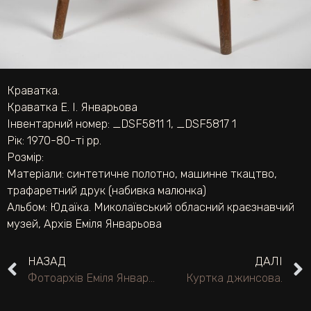
Краватка.
Краватка Е. І. Январьова
Інвентарний номер: _DSF5811 1, _DSF5817 1
Рік: 1970-80-ті рр.
Розмір:
Матеріали:
синтетичне полотно
,
машинне ткацтво
,
трафаретний друк (набивка малюнка)
Альбом:
Юдаїка. Миколаївський обласний краєзнавчий
музей
,
Архів Еміля Январьова
НАЗАД
ДАЛІ
Фотоархів Еміля Январьова.
Куртка джинсова.