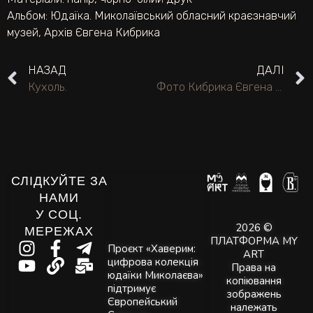
Альбом:
Юдаїка. Миколаївський обласний краєзнавчий
музей
,
Архів Євгена Кибрика
НАЗАД
ДАЛІ
Кухоль.
Фото Кибрика Євгена Адольфовича, народного художника СРСР, уродженця м. Вознесенська Миколаївської області.
СЛІДКУЙТЕ ЗА
НАМИ
У СОЦ.
2026 ©
МЕРЕЖАХ
ПЛАТФОРМА MY
Проєкт «Хаверим:
ART
цифрова колекція
Права на
юдаїки Миколаєва»
копіювання
підтримує
зображень
Європейський
належать