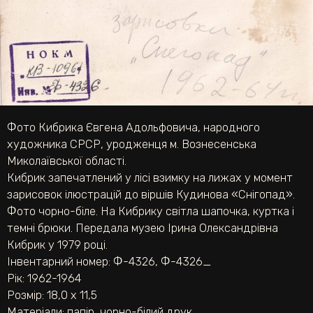
Фото Кибрика Євгена Адольфовича, народного
художника СРСР, уродженця м. Вознесенська
Миколаївської області.
Кибрик запечатлений у лісі взимку на лижах у момент
зарисовок ілюстрацій до віршів Кудинова «Снігопад».
Фото чорно-біле. На Кибрику світла шапочка, куртка і
темні брюки. Передала музею Ірина Олександрівна
Кибрик у 1979 році.
Інвентарний номер: Ф-4326, Ф-4326_
Рік: 1962-1964
Розмір: 18,0 х 11,5
Матеріали:
папір
,
чорно-білий друк