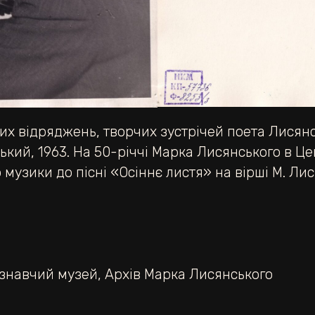
их відряджень, творчих зустрічей поета Лисянсь
ський, 1963. На 50-річчі Марка Лисянського в Це
узики до пісні «Осіннє листя» на вірші М. Лис
єзнавчий музей
,
Архів Марка Лисянського