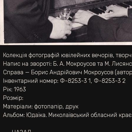
Колекція фотографій ювілейних вечорів, творч
Напис на звороті: Б. А. Мокроусов та М. Лисян
Справа — Борис Андрійович Мокроусов (автор м
Інвентарний номер: Ф-8253-3 1, Ф-8253-3 2
Рік: 1963
Розмір:
Матеріали:
фотопапір
,
друк
Альбом:
Юдаїка. Миколаївський обласний кра