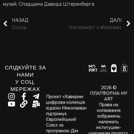
музей
,
Спадщина Давида Штеренберга
НАЗАД
ДАЛІ
Сосна.
Натюрморт з яблуками.
СЛІДКУЙТЕ ЗА
НАМИ
У СОЦ.
2026 ©
МЕРЕЖАХ
ПЛАТФОРМА MY
Проєкт «Хаверим:
ART
цифрова колекція
Права на
юдаїки Миколаєва»
копіювання
підтримує
зображень
Європейський
належать
Союз за
інституціям-
програмою Дім
учасникам проєкту.