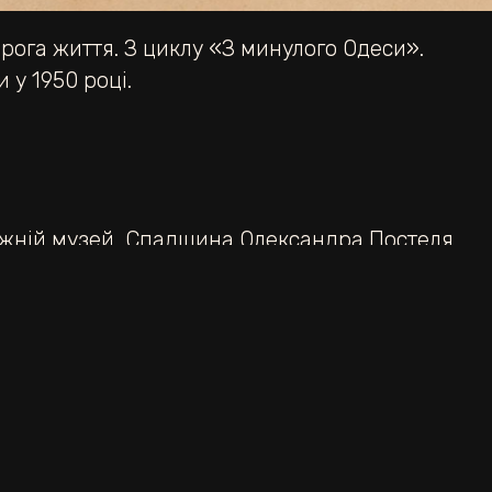
рога життя. З циклу «З минулого Одеси».
 у 1950 році.
ожній музей
,
Спадщина Олександра Постеля
Броненосець Потьомкін-Таврійський. З циклу «З минулого Одеси».