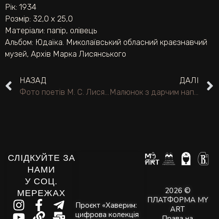
Рік: 1934
Розмір: 32,0 х 25,0
Матеріали:
папір
,
олівець
Альбом:
Юдаїка. Миколаївський обласний краєзнавчий
музей
,
Архів Марка Лисянського
НАЗАД
ДАЛІ
Фото поетів М. С. Лисянського і Е. І. Январьова.
Малюнок з дарчим написом М. С. Лисянському від невідомого миколаївця.
СЛІДКУЙТЕ ЗА
НАМИ
У СОЦ.
2026 ©
МЕРЕЖАХ
ПЛАТФОРМА MY
Проєкт «Хаверим:
ART
цифрова колекція
Права на