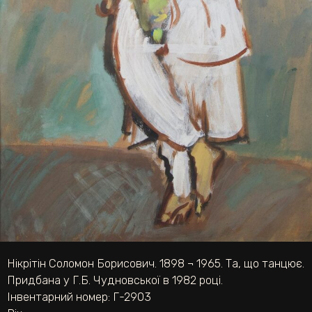
Нікрітін Соломон Борисович. 1898 ¬ 1965. Та, що танцює.
Придбана у Г.Б. Чудновської в 1982 році.
Інвентарний номер: Г-2903