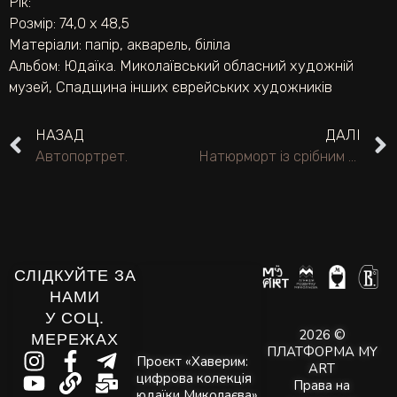
Рік:
Розмір: 74,0 х 48,5
Матеріали:
папір
,
акварель
,
біліла
Альбом:
Юдаїка. Миколаївський обласний художній
музей
,
Спадщина інших єврейських художників
НАЗАД
ДАЛІ
Автопортрет.
Натюрморт із срібним блюдом.
СЛІДКУЙТЕ ЗА
НАМИ
У СОЦ.
2026 ©
МЕРЕЖАХ
ПЛАТФОРМА MY
Проєкт «Хаверим:
ART
цифрова колекція
Права на
юдаїки Миколаєва»