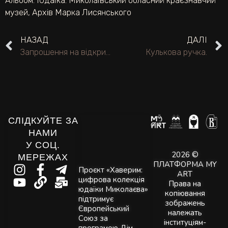
Альбом:
Юдаїка. Миколаївський обласний краєзнавчий
музей
,
Архів Марка Лисянського
НАЗАД
ДАЛІ
Запрошення на відкриття виставки творів професора Є. А. Кибрика в Києві.
Кулькова ручка.
СЛІДКУЙТЕ ЗА
НАМИ
У СОЦ.
2026 ©
МЕРЕЖАХ
ПЛАТФОРМА MY
Проєкт «Хаверим:
ART
цифрова колекція
Права на
юдаїки Миколаєва»
копіювання
підтримує
зображень
Європейський
належать
Союз за
інституціям-