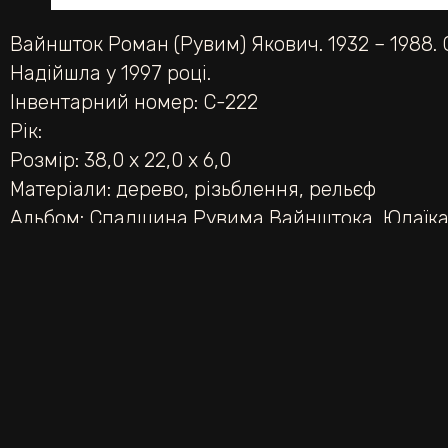
Вайншток Роман (Рувим) Якович. 1932 – 1988. 
Надійшла у 1997 році.
Інвентарний номер: С-222
Рік:
Розмір: 38,0 х 22,0 х 6,0
Матеріали:
дерево
,
різьблення
,
рельєф
Альбом:
Спадщина Рувима Вайнштока
,
Юдаїка
НАЗАД
Пророк.