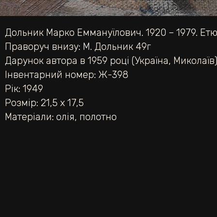
Дольник Марко Еммануїлович. 1920 – 1979. Етю
Праворуч внизу: М. Дольник 49г
Дарунок автора в 1959 році (Україна, Миколаїв)
Інвентарний номер: Ж-398
Рік: 1949
Розмір: 21,5 х 17,5
Матеріали:
олія
,
полотно
Альбом:
Юдаїка. Миколаївський обласний худ
НАЗАД
Годинникар Нюма.