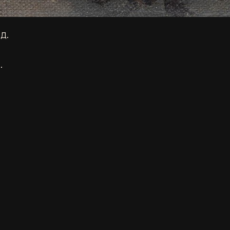
д.
.
ожній музей
,
Спадщина Марка Дольника