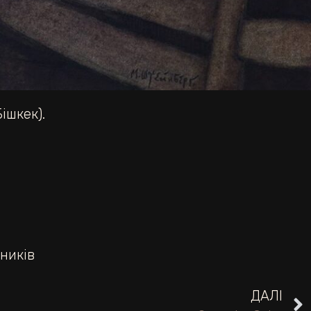
ішкек).
ників
ДАЛІ