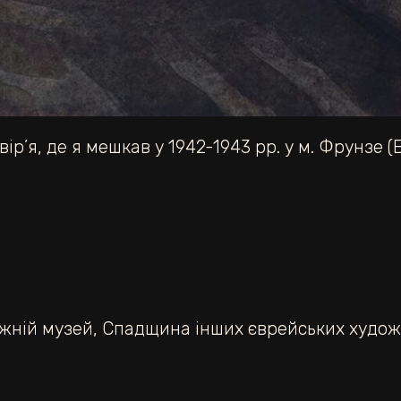
р’я, де я мешкав у 1942-1943 рр. у м. Фрунзе (Б
ожній музей
,
Спадщина інших єврейських худож