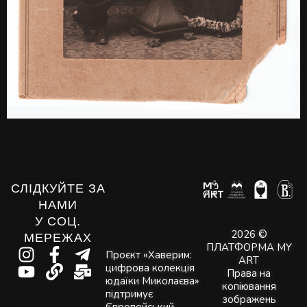
СЛІДКУЙТЕ ЗА
НАМИ
У СОЦ.
2026 ©
МЕРЕЖАХ
ПЛАТФОРМА MY
Проєкт «Хаверим:
ART
цифрова колекція
Права на
юдаїки Миколаєва»
копіювання
підтримує
зображень
Європейський