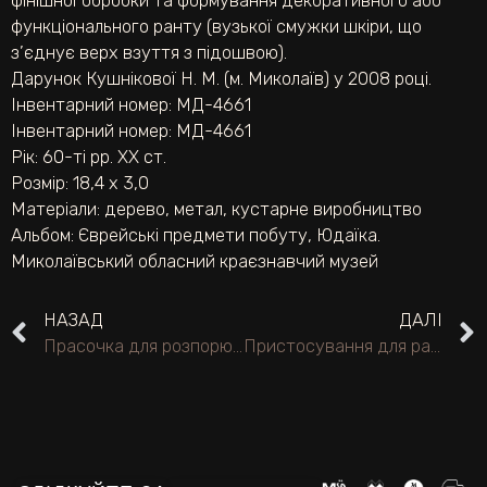
фінішної обробки та формування декоративного або
функціонального ранту (вузької смужки шкіри, що
з’єднує верх взуття з підошвою).
Дарунок Кушнікової Н. М. (м. Миколаїв) у 2008 році.
Інвентарний номер: МД-4661
Інвентарний номер: МД-4661
Рік: 60-ті рр. XX ст.
Розмір: 18,4 х 3,0
Матеріали:
дерево
,
метал
,
кустарне виробництво
Альбом:
Єврейські предмети побуту
,
Юдаїка.
Миколаївський обласний краєзнавчий музей
НАЗАД
ДАЛІ
Прасочка для розпорювання (розколірування) ранту.
Пристосування для рантування підошви.