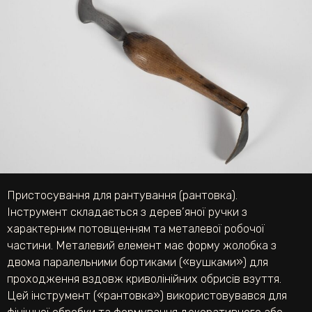
Пристосування для рантування (рантовка).
Інструмент складається з дерев’яної ручки з
характерним потовщенням та металевої робочої
частини. Металевий елемент має форму жолобка з
двома паралельними бортиками («вушками») для
проходження вздовж криволінійних обрисів взуття.
Цей інструмент («рантовка») використовувався для