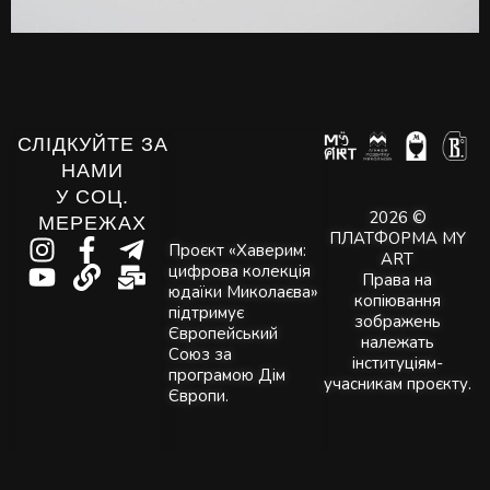
СЛІДКУЙТЕ ЗА
НАМИ
У СОЦ.
2026 ©
МЕРЕЖАХ
ПЛАТФОРМА MY
Проєкт «Хаверим:
ART
цифрова колекція
Права на
юдаїки Миколаєва»
копіювання
підтримує
зображень
Європейський
належать
Союз за
інституціям-
програмою Дім
учасникам проєкту.
Європи.