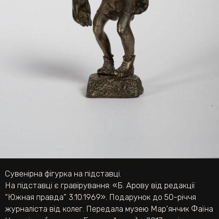
Сувенірна фігурка на підставці.
На підставці є гравірування: «Б. Арову від редакції
“Южная правда” 3.10.1969». Подарунок до 50-річчя
журналіста від колег. Передала музею Мар’янчик Фаїна