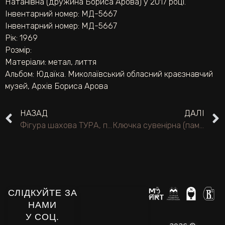
Натанівна (дружина Бориса Арова) у 2017 році.
Інвентарний номер: МД-5667
Інвентарний номер: МД-5667
Рік: 1969
Розмір:
Матеріали:
метал
,
лиття
Альбом:
Юдаїка. Миколаївський обласний краєзнавчий
музей
,
Архів Бориса Арова
НАЗАД
ДАЛІ
Фігура шахова ТУРА, приз ветерана спортивної журналістики.
Ключка сувенірна (пам’ятна).
СЛІДКУЙТЕ ЗА
НАМИ
У СОЦ.