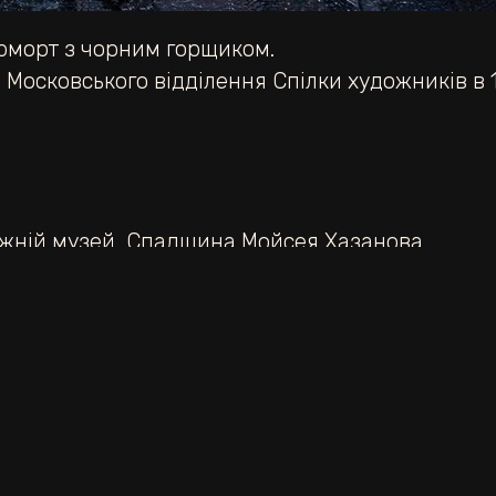
юрморт з чорним горщиком.
Московського відділення Спілки художників в 1
ожній музей
,
Спадщина Мойсея Хазанова
мельянова.