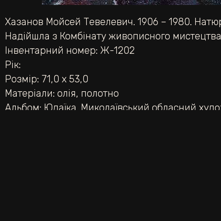
Хазанов Мойсей Тевелевич. 1906 – 1980. Нат
Надійшла з Комбінату живописного мистецтва 
Інвентарний номер: Ж-1202
Рік:
Розмір: 71,0 х 53,0
Матеріали:
олія
,
полотно
Альбом:
Юдаїка. Миколаївський обласний худ
НАЗАД
Портрет художника Миколи Дмитровича Є