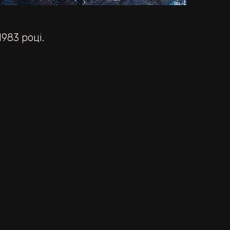
983 році.
ДАЛІ
Абрамцево.